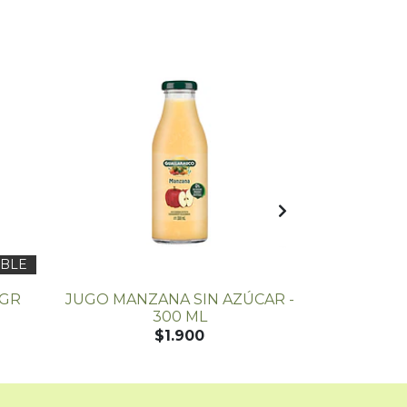
IBLE
 GR
JUGO MANZANA SIN AZÚCAR -
JUGO FRUT
300 ML
AZÚC
$1.900