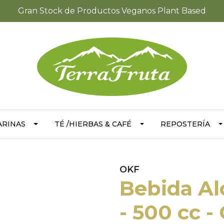
Gran Stock de Productos Veganos Plant Based
ARINAS
TÉ /HIERBAS & CAFÉ
REPOSTERÍA
OKF
Bebida Al
- 500 cc -