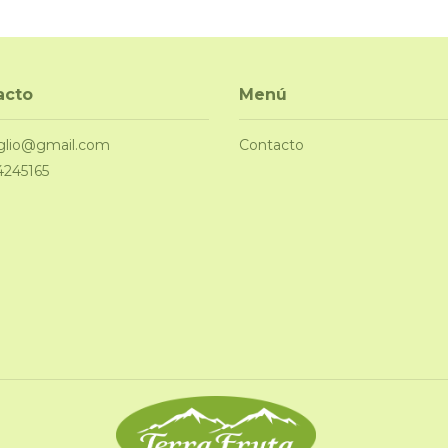
acto
Menú
glio@gmail.com
Contacto
4245165