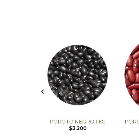
ISPONIBLE
500 GR
POROTO NEGRO 1 KG
PORO
$3.200