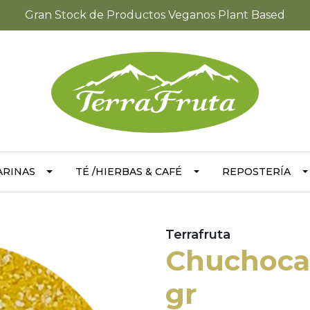
Gran Stock de Productos Veganos Plant Based
ARINAS
TÉ /HIERBAS & CAFÉ
REPOSTERÍA
Terrafruta
Chuchoca 
gr