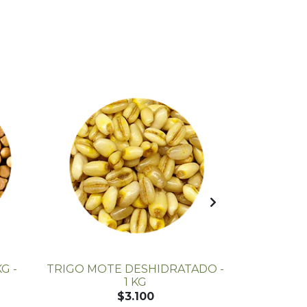
G -
TRIGO MOTE DESHIDRATADO -
LENTEJA 
1 KG
$3.100