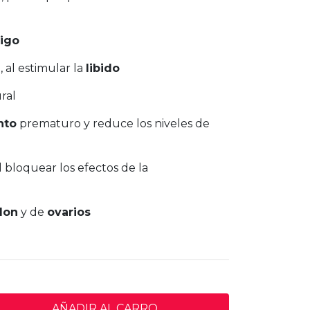
tigo
, al estimular la
libido
ral
nto
prematuro y reduce los niveles de
l bloquear los efectos de la
lon
y de
ovarios