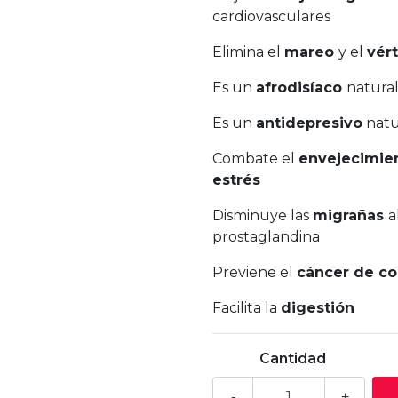
cardiovasculares
Elimina el
mareo
y el
vér
Es un
afrodisíaco
natural
Es un
antidepresivo
natu
Combate el
envejecimie
estrés
Disminuye las
migrañas
a
prostaglandina
Previene el
cáncer de co
Facilita la
digestión
Cantidad
-
+