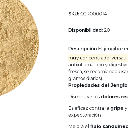
SKU:
CCR000014
Disponibilidad:
20
Descripción
El jengibre e
muy concentrado, versátil
antiinflamatorio y digestiv
fresca, se recomienda usa
gramos diarios).
Propiedades del Jengib
Disminuye los
dolores re
Es eficaz contra la
gripe
y
expectoración
Mejora el
flujo sanguíne