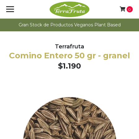
0
Gran Stock de Productos Veganos Plant Based
Terrafruta
Comino Entero 50 gr - granel
$1.190