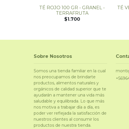
CALIPTUS
TÉ ROJO 100 GR - GRANEL -
TÉ V
ULUS) - 20
TERRAFRUTA
-...
$1.700
Sobre Nosotros
Cont
Somos una tienda familiar en la cual
monti
nos preocupamos de brindarte
+5696
productos, alimentos naturales y
orgánicos de calidad superior que te
ayudarán a mantener una vida más
saludable y equilibrada. Lo que más
nos motiva a trabajar día a día, es
poder ver reflejada la satisfacción de
nuestros clientes al consumir los
productos de nuestra tienda.