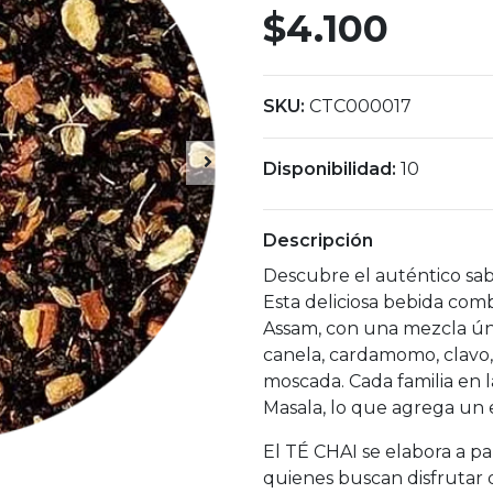
$4.100
SKU:
CTC000017
Disponibilidad:
10
Descripción
Descubre el auténtico sab
Esta deliciosa bebida comb
Assam, con una mezcla úni
canela, cardamomo, clavo, 
moscada. Cada familia en l
Masala, lo que agrega un e
El TÉ CHAI se elabora a pa
quienes buscan disfrutar 