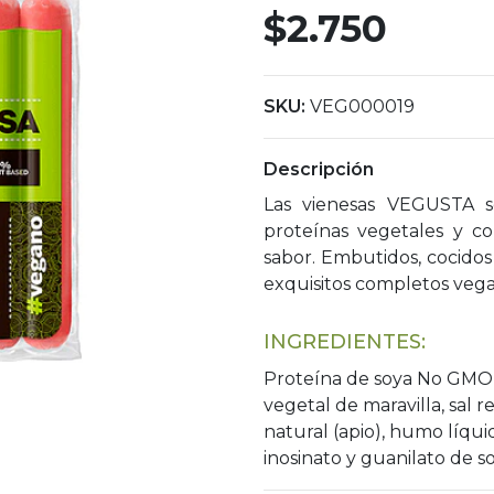
$2.750
SKU:
VEG000019
Descripción
Las vienesas VEGUSTA 
proteínas vegetales y c
sabor. Embutidos, cocidos
exquisitos completos vegano
INGREDIENTES:
Proteína de soya No GMO, p
vegetal de maravilla, sal r
natural (apio), humo líquid
inosinato y guanilato de s