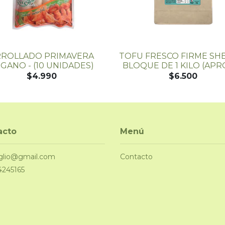
RROLLADO PRIMAVERA
TOFU FRESCO FIRME SH
GANO - (10 UNIDADES)
BLOQUE DE 1 KILO (APRÓX
$4.990
$6.500
acto
Menú
glio@gmail.com
Contacto
4245165