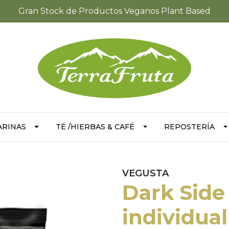
Gran Stock de Productos Veganos Plant Based
ARINAS
TÉ /HIERBAS & CAFÉ
REPOSTERÍA
VEGUSTA
Dark Side
individual