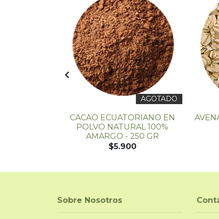
AGOTADO
DE MASA
CACAO ECUATORIANO EN
AVEN
DE SABORES
POLVO NATURAL 100%
..
AMARGO - 250 GR
$5.900
Sobre Nosotros
Cont