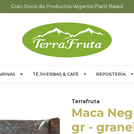
Gran Stock de Productos Veganos Plant Based
ARINAS
TÉ /HIERBAS & CAFÉ
REPOSTERÍA
Terrafruta
Maca Negr
gr - grane