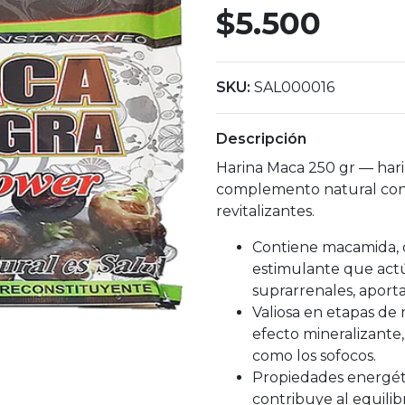
$5.500
SKU:
SAL000016
Descripción
Harina Maca 250 gr — har
complemento natural con 
revitalizantes.
Contiene macamida, 
estimulante que actú
suprarrenales, aporta
Valiosa en etapas de 
efecto mineralizante,
como los sofocos.
Propiedades energéti
contribuye al equilib