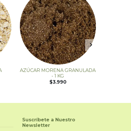
A
AZÚCAR MORENA GRANULADA
XILITOL
- 1 KG
(AZÚC
$3.990
Suscríbete a Nuestro
Newsletter