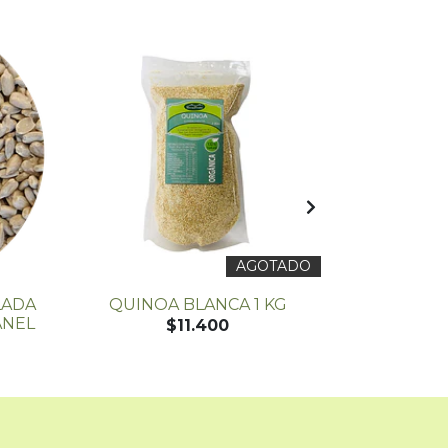
AGOTADO
LADA
QUINOA BLANCA 1 KG
SEMILLA S
ANEL
GR
$11.400