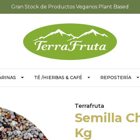
Gran Stock de Productos Veganos Plant Based
ARINAS
TÉ /HIERBAS & CAFÉ
REPOSTERÍA
Terrafruta
Semilla C
Kg