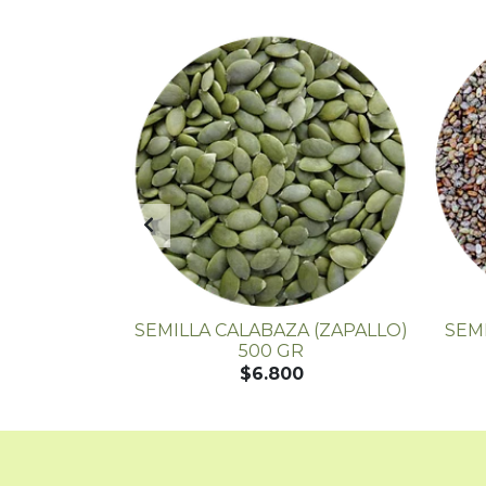
O TOSTADO
SEMILLA CALABAZA (ZAPALLO)
SEM
RANEL
500 GR
$6.800