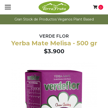
0
Gran Stock de Productos Veganos Plant Based
VERDE FLOR
Yerba Mate Melisa - 500 gr
$3.900