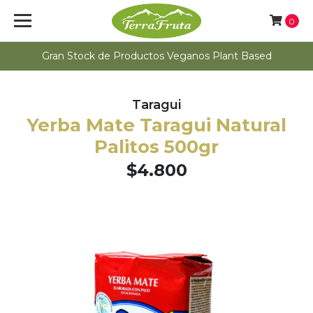
0
Gran Stock de Productos Veganos Plant Based
Taragui
Yerba Mate Taragui Natural
Palitos 500gr
$4.800