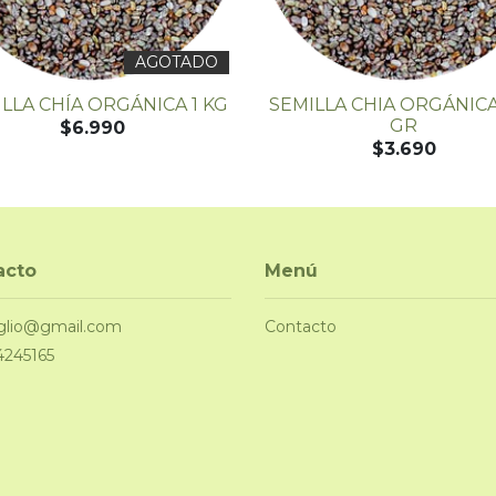
AGOTADO
LLA CHÍA ORGÁNICA 1 KG
SEMILLA CHIA ORGÁNICA
GR
$6.990
$3.690
acto
Menú
glio@gmail.com
Contacto
4245165